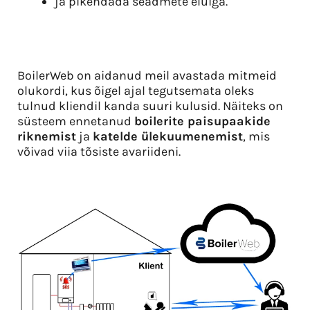
ja pikendada seadmete eluiga.
BoilerWeb on aidanud meil avastada mitmeid
olukordi, kus õigel ajal tegutsemata oleks
tulnud kliendil kanda suuri kulusid. Näiteks on
süsteem ennetanud
boilerite paisupaakide
riknemist
ja
katelde ülekuumenemist
, mis
võivad viia tõsiste avariideni.