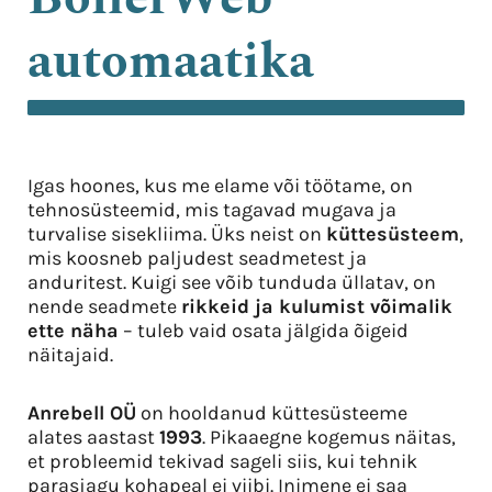
automaatika
Igas hoones, kus me elame või töötame, on
tehnosüsteemid, mis tagavad mugava ja
turvalise sisekliima. Üks neist on
küttesüsteem
,
mis koosneb paljudest seadmetest ja
anduritest. Kuigi see võib tunduda üllatav, on
nende seadmete
rikkeid ja kulumist võimalik
ette näha
– tuleb vaid osata jälgida õigeid
näitajaid.
Anrebell OÜ
on hooldanud küttesüsteeme
alates aastast
1993
. Pikaaegne kogemus näitas,
et probleemid tekivad sageli siis, kui tehnik
parasjagu kohapeal ei viibi. Inimene ei saa