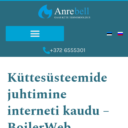
Skip
to
content
+372 6555301
Küttesüsteemide
juhtimine
interneti kaudu –
BoilerWeb