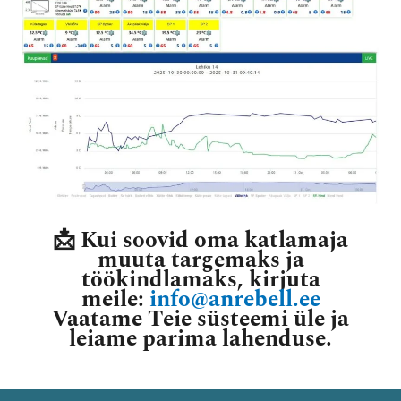
📩 Kui soovid oma katlamaja
muuta targemaks ja
töökindlamaks, kirjuta
meile:
info@anrebell.ee
Vaatame Teie süsteemi üle ja
leiame parima lahenduse.