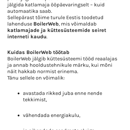
jälgida katlamaja ööpäevaringselt – kuid
automaatika saab.
Sellepärast tõime turule Eestis toodetud
lahenduse
BoilerWeb
, mis võimaldab
katlamajade ja küttesüsteemide seiret
interneti kaudu
.
Kuidas BoilerWeb töötab
BoilerWeb jälgib küttesüsteemi tööd reaalajas
ja annab hooldustehnikule märku, kui mõni
näit hakkab normist erinema.
Tänu sellele on võimalik:
avastada rikked juba enne nende
tekkimist,
vähendada energiakulu,