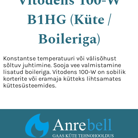
Vitodens 100-W
B1HG (Küte /
Boileriga)
Konstantse temperatuuri või välisõhust
sõltuv juhtimine. Sooja vee valmistamine
lisatud boileriga. Vitodens 100-W on sobilik
korterite või eramaja kütteks lihtsamates
küttesüsteemides.