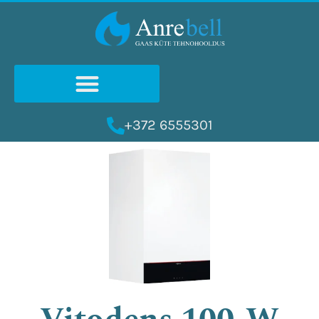
Skip
to
content
+372 6555301