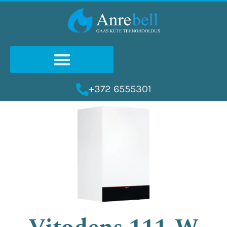
Skip
to
content
+372 6555301