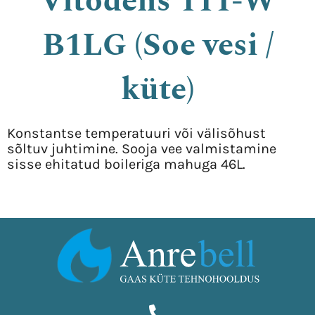
Vitodens 111-W
B1LG (Soe vesi /
küte)
Konstantse temperatuuri või välisõhust
sõltuv juhtimine. Sooja vee valmistamine
sisse ehitatud boileriga mahuga 46L.