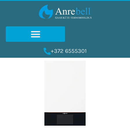
Skip
to
content
+372 6555301