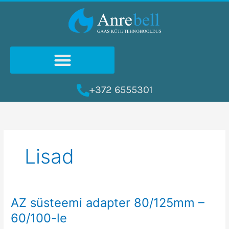
Skip
to
content
+372 6555301
Lisad
AZ süsteemi adapter 80/125mm –
AZ
süsteemi
60/100-le
adapter