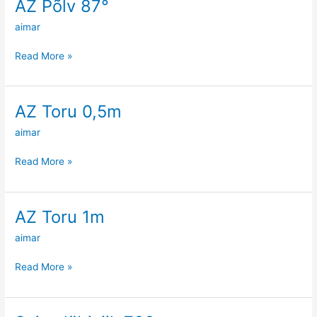
AZ Põlv 87°
AZ
Põlv
aimar
87°
Read More »
AZ Toru 0,5m
AZ
Toru
aimar
0,5m
Read More »
AZ Toru 1m
AZ
Toru
aimar
1m
Read More »