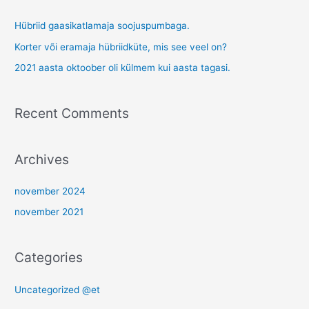
c
Hübriid gaasikatlamaja soojuspumbaga.
h
Korter või eramaja hübriidküte, mis see veel on?
f
2021 aasta oktoober oli külmem kui aasta tagasi.
o
r
Recent Comments
:
Archives
november 2024
november 2021
Categories
Uncategorized @et