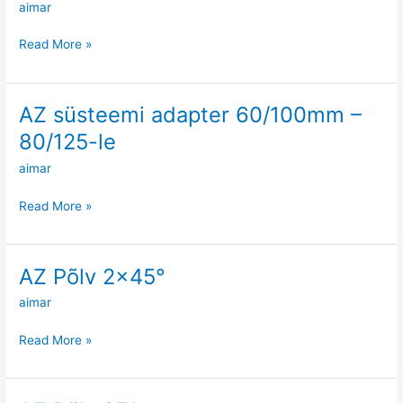
aimar
80/125mm
–
Read More »
60/100-
le
AZ süsteemi adapter 60/100mm –
AZ
süsteemi
80/125-le
adapter
aimar
60/100mm
–
Read More »
80/125-
le
AZ Põlv 2×45°
AZ
Põlv
aimar
2×45°
Read More »