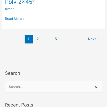
Põlv 2×45°
Põlv
2×45°
aimar
Read More »
1
2
…
5
Next
→
Search
S
e
a
Recent Posts
r