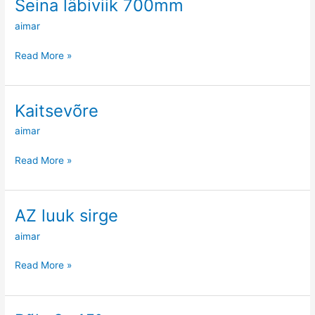
Seina läbiviik 700mm
Seina
läbiviik
aimar
700mm
Read More »
Kaitsevõre
Kaitsevõre
aimar
Read More »
AZ luuk sirge
AZ
luuk
aimar
sirge
Read More »