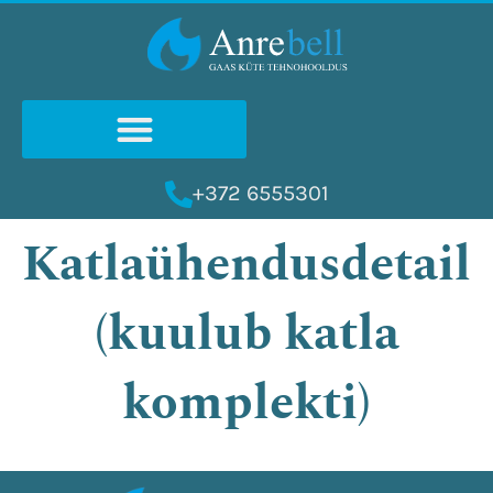
Skip
to
content
+372 6555301
Katlaühendusdetail
(kuulub katla
komplekti)