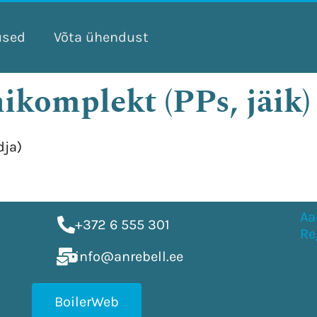
used
Võta ühendust
ikomplekt (PPs, jäik)
dja)
Aa
+372 6 555 301
Re
info@anrebell.ee
BoilerWeb