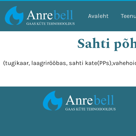
Skip
to
Avaleht
Teen
content
Sahti põh
(tugikaar, laagrirööbas, sahti kate(PPs),vahehoi