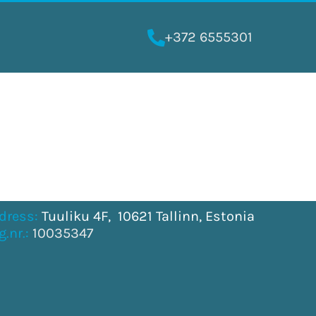
+372 6555301
dress:
Tuuliku 4F, 10621 Tallinn, Estonia
g.nr.:
10035347