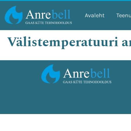
Skip
to
Avaleht
Teen
content
Välistemperatuuri a