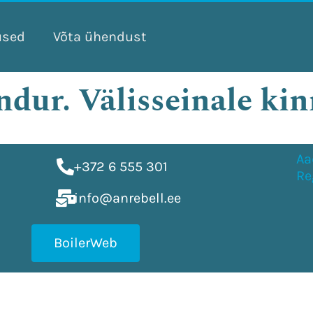
used
Võta ühendust
ndur. Välisseinale ki
Aa
+372 6 555 301
Re
info@anrebell.ee
BoilerWeb