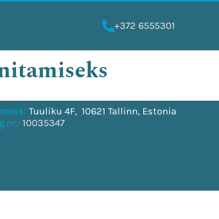
+372 6555301
nnitamiseks
dress:
Tuuliku 4F, 10621 Tallinn, Estonia
g.nr.:
10035347