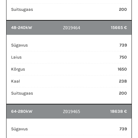
Suitsugaas
200
48-240kW
15665 €
Z019464
Sügavus
739
Laius
750
Kõrgus
1650
Kaal
238
Suitsugaas
200
64-280kW
18638 €
Z019465
Sügavus
739