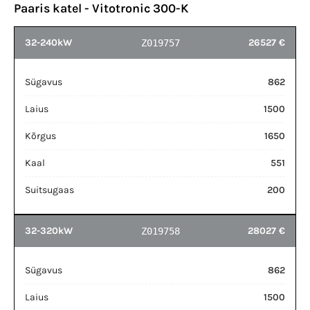
Paaris katel - Vitotronic 300-K
32-240kW
26527 €
Z019757
Sügavus
862
Laius
1500
Kõrgus
1650
Kaal
551
Suitsugaas
200
32-320kW
28027 €
Z019758
Sügavus
862
Laius
1500