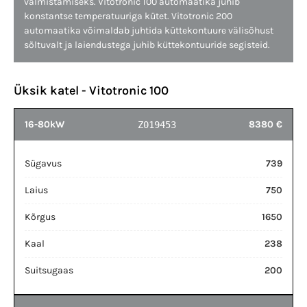
valmistamiseks. Vitotronic 100 automaatika juhib
konstantse temperatuuriga kütet. Vitotronic 200
automaatika võimaldab juhtida küttekontuure välisõhust
sõltuvalt ja laiendustega juhib küttekontuuride segisteid.
Üksik katel - Vitotronic 100
16-80kW
8380 €
Z019453
Sügavus
739
Laius
750
Kõrgus
1650
Kaal
238
Suitsugaas
200