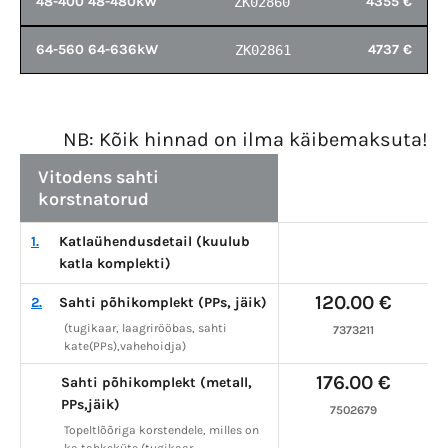
48-400 48-480kW
4355 €
ZK02860
64-560 64-636kW
4737 €
ZK02861
NB: Kõik hinnad on ilma käibemaksuta!
Vitodens sahti
korstnatorud
1.
Katlaühendusdetail (kuulub
katla komplekti)
120.00 €
2.
Sahti põhikomplekt (PPs, jäik)
(tugikaar, laagrirööbas, sahti
7373211
kate(PPs),vahehoidja)
176.00 €
Sahti põhikomplekt (metall,
PPs,jäik)
7502679
Topeltlõõriga korstendele, milles on