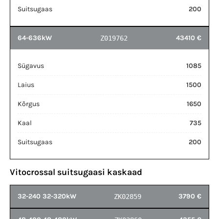
Suitsugaas
200
64-636kW
43410 €
Z019762
Sügavus
1085
Laius
1500
Kõrgus
1650
Kaal
735
Suitsugaas
200
Vitocrossal suitsugaasi kaskaad
32-240 32-320kW
3790 €
ZK02859