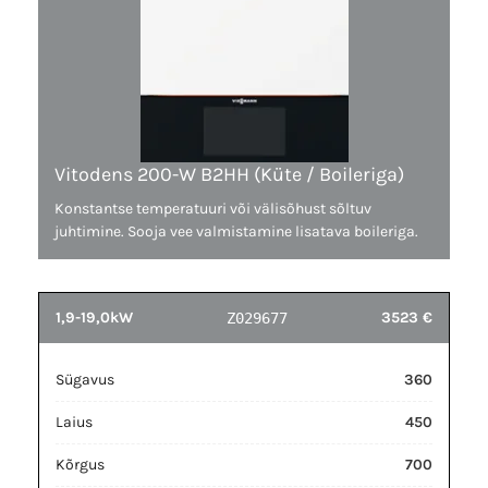
Vitodens 200-W B2HH (Küte / Boileriga)
Konstantse temperatuuri või välisõhust sõltuv
juhtimine. Sooja vee valmistamine lisatava boileriga.
1,9-19,0kW
3523 €
Z029677
Sügavus
360
Laius
450
Kõrgus
700