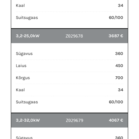
Kaal
34
Suitsugaas
60/100
3,2-25,0kW
3687 €
Z029678
Sügavus
360
Laius
450
Kõrgus
700
Kaal
34
Suitsugaas
60/100
3,2-32,0kW
4067 €
Z029679
Sügavus
360