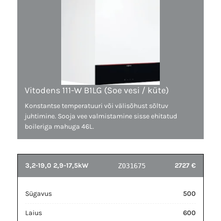
Vitodens 111-W B1LG (Soe vesi / küte)
Konstantse temperatuuri või välisõhust sõltuv
juhtimine. Sooja vee valmistamine sisse ehitatud
boileriga mahuga 46L.
3,2-19,0 2,9-17,5kW
2727 €
Z031675
Sügavus
500
Laius
600