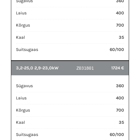
Sügavus
360
Laius
400
Kõrgus
700
Kaal
35
Suitsugaas
60/100
3,2-25,0 2,9-23,0kW
1724 €
Z031801
Sügavus
360
Laius
400
Kõrgus
700
Kaal
35
Suitsugaas
60/100