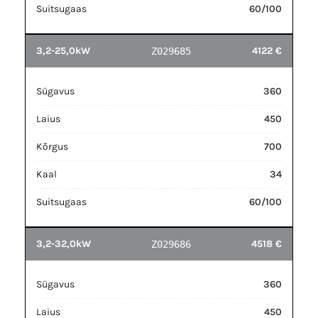
Suitsugaas
60/100
3,2-25,0kW
4122 €
Z029685
Sügavus
360
Laius
450
Kõrgus
700
Kaal
34
Suitsugaas
60/100
3,2-32,0kW
4518 €
Z029686
Sügavus
360
Laius
450