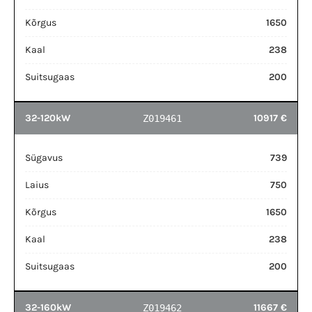
Kõrgus
1650
Kaal
238
Suitsugaas
200
32-120kW
10917 €
Z019461
Sügavus
739
Laius
750
Kõrgus
1650
Kaal
238
Suitsugaas
200
32-160kW
11667 €
Z019462