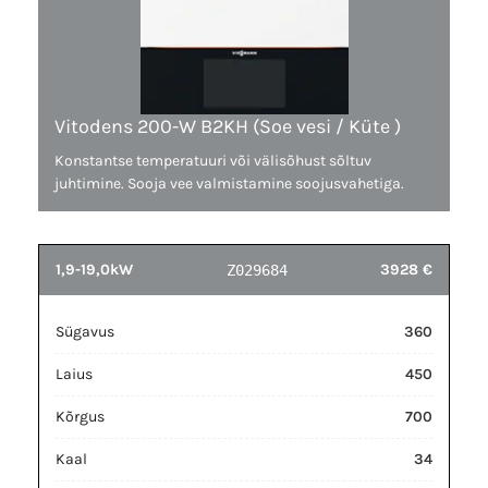
Vitodens 200-W B2KH (Soe vesi / Küte )
Konstantse temperatuuri või välisõhust sõltuv
juhtimine. Sooja vee valmistamine soojusvahetiga.
1,9-19,0kW
3928 €
Z029684
Sügavus
360
Laius
450
Kõrgus
700
Kaal
34