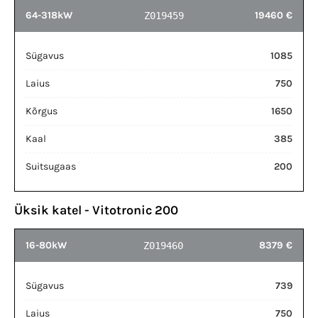
64-318kW
19460 €
Z019459
Sügavus
1085
Laius
750
Kõrgus
1650
Kaal
385
Suitsugaas
200
Üksik katel - Vitotronic 200
16-80kW
8379 €
Z019460
Sügavus
739
Laius
750