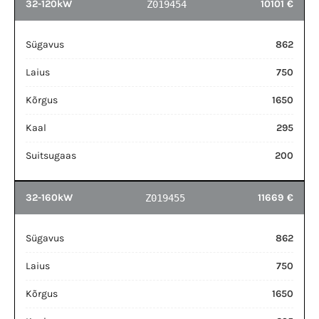
32-120kW
10101 €
Z019454
Sügavus
862
Laius
750
Kõrgus
1650
Kaal
295
Suitsugaas
200
32-160kW
11669 €
Z019455
Sügavus
862
Laius
750
Kõrgus
1650