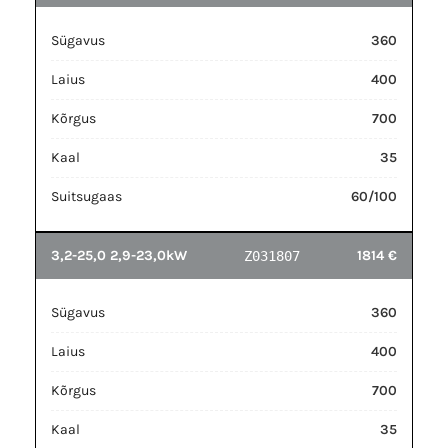
Sügavus
360
Laius
400
Kõrgus
700
Kaal
35
Suitsugaas
60/100
3,2-25,0 2,9-23,0kW
1814 €
Z031807
Sügavus
360
Laius
400
Kõrgus
700
Kaal
35