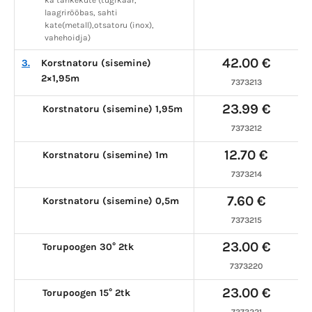
ka tahkeküte (tugikaar,
laagrirööbas, sahti
kate(metall),otsatoru (inox),
vahehoidja)
42.00 €
3.
Korstnatoru (sisemine)
2×1,95m
7373213
23.99 €
Korstnatoru (sisemine) 1,95m
7373212
12.70 €
Korstnatoru (sisemine) 1m
7373214
7.60 €
Korstnatoru (sisemine) 0,5m
7373215
23.00 €
Torupoogen 30° 2tk
7373220
23.00 €
Torupoogen 15° 2tk