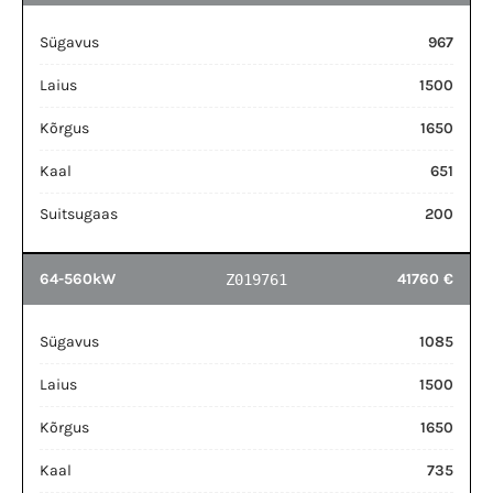
Sügavus
967
Laius
1500
Kõrgus
1650
Kaal
651
Suitsugaas
200
64-560kW
41760 €
Z019761
Sügavus
1085
Laius
1500
Kõrgus
1650
Kaal
735