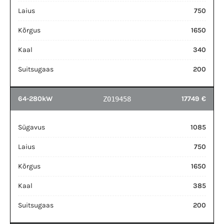
Laius
750
Kõrgus
1650
Kaal
340
Suitsugaas
200
64-280kW
17749 €
Z019458
Sügavus
1085
Laius
750
Kõrgus
1650
Kaal
385
Suitsugaas
200