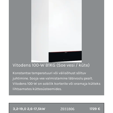
Vitodens 100-W B1KG (Soe vesi / küte)
Konstantse temperatuuri või välisõhust sõltuv
juhtimine. Sooja vee valmistamine läbivoolu pealt.
Vitodens 100-W on sobilik korterite või eramaja kütteks
lihtsamates küttesüsteemides.
3,2-19,0 2,6-17,5kW
1729 €
Z031806