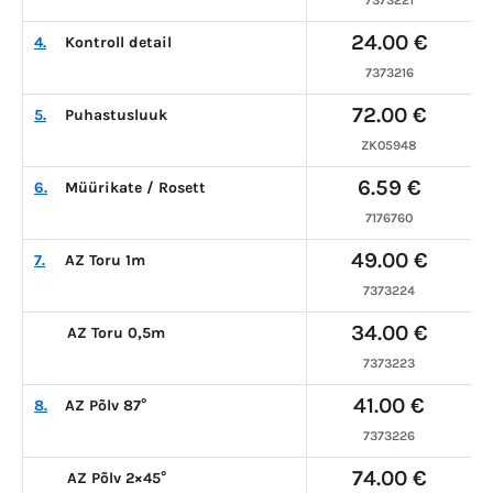
7373221
24.00 €
4.
Kontroll detail
7373216
72.00 €
5.
Puhastusluuk
ZK05948
6.59 €
6.
Müürikate / Rosett
7176760
49.00 €
7.
AZ Toru 1m
7373224
34.00 €
AZ Toru 0,5m
7373223
41.00 €
8.
AZ Põlv 87°
7373226
74.00 €
AZ Põlv 2×45°