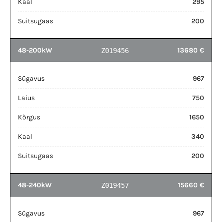
Kaal
295
Suitsugaas
200
48-200kW
13680 €
Z019456
Sügavus
967
Laius
750
Kõrgus
1650
Kaal
340
Suitsugaas
200
48-240kW
15660 €
Z019457
Sügavus
967