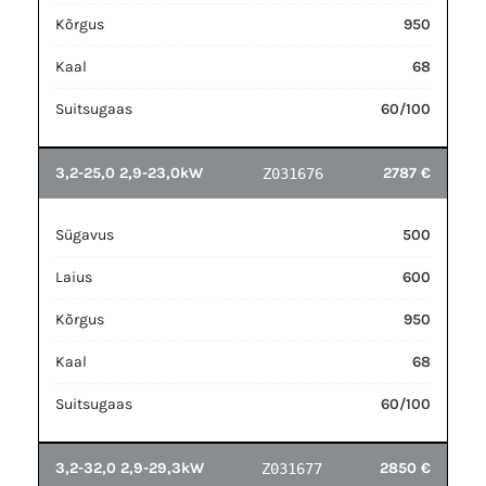
Kõrgus
950
Kaal
68
Suitsugaas
60/100
3,2-25,0 2,9-23,0kW
2787 €
Z031676
Sügavus
500
Laius
600
Kõrgus
950
Kaal
68
Suitsugaas
60/100
3,2-32,0 2,9-29,3kW
2850 €
Z031677