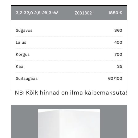
3,2-32,0 2,9-29,3kW
1880 €
Z031802
Sügavus
360
Laius
400
Kõrgus
700
Kaal
35
Suitsugaas
60/100
NB: Kõik hinnad on ilma käibemaksuta!