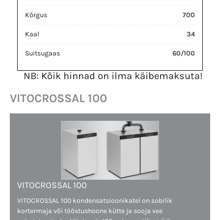
Kõrgus
700
Kaal
34
Suitsugaas
60/100
NB: Kõik hinnad on ilma käibemaksuta!
VITOCROSSAL 100
VITOCROSSAL 100
VITOCROSSAL 100 kondensatsioonikatel on sobilik
kortermaja või tööstushoone kütte ja sooja vee