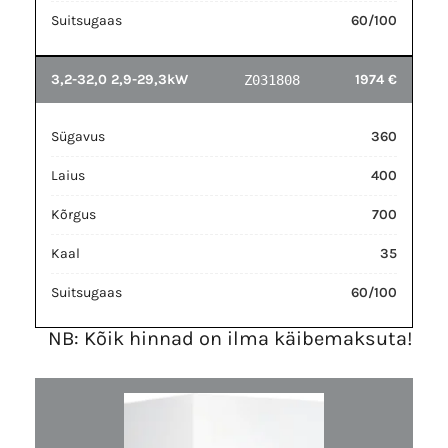
Suitsugaas
60/100
3,2-32,0 2,9-29,3kW
1974 €
Z031808
Sügavus
360
Laius
400
Kõrgus
700
Kaal
35
Suitsugaas
60/100
NB: Kõik hinnad on ilma käibemaksuta!