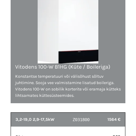
Vitodens 100-W B1HG (Küte / Boileriga)
Konstantse temperatuuri või välisõhust sõltuv
juhtimine. Sooja vee valmistamine lisatud boileriga.
Vitodens 100-W on sobilik korterite või eramaja kütteks
lihtsamates küttesüsteemides.
3,2-19,0 2,9-17,5kW
1564 €
Z031800