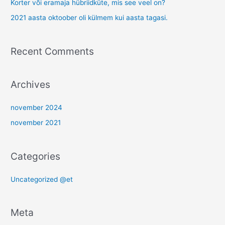
Korter või eramaja hübriidküte, mis see veel on?
f
2021 aasta oktoober oli külmem kui aasta tagasi.
o
r
Recent Comments
:
Archives
november 2024
november 2021
Categories
Uncategorized @et
Meta