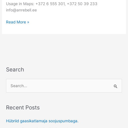
Usage in Maps: +372 6 555 301, +372 50 39 233
info@anrebell.ee
Read More »
Search
S
e
a
Recent Posts
r
c
Hübriid gaasikatlamaja soojuspumbaga.
h