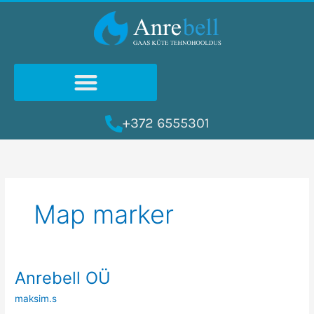
Skip
to
content
+372 6555301
Map marker
Anrebell OÜ
Anrebell
OÜ
maksim.s