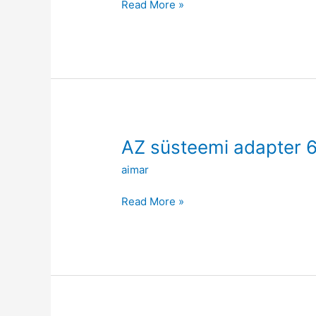
Read More »
–
60/100-
le
AZ
AZ süsteemi adapter 
süsteemi
aimar
adapter
60/100mm
Read More »
–
80/125-
le