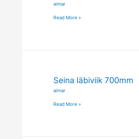
aimar
1m
Read More »
Seina
Seina läbiviik 700mm
läbiviik
aimar
700mm
Read More »