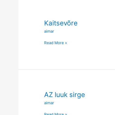
Kaitsevõre
Kaitsevõre
aimar
Read More »
AZ
AZ luuk sirge
luuk
aimar
sirge
Read More »