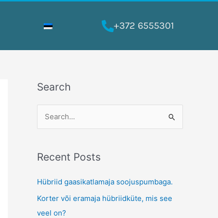
+372 6555301
Search
S
e
a
Recent Posts
r
c
Hübriid gaasikatlamaja soojuspumbaga.
h
Korter või eramaja hübriidküte, mis see
f
veel on?