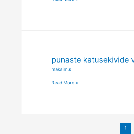
punaste
punaste katusekivide v
katusekivide
maksim.s
värvi
pikkus
Read More »
0,5
m
1