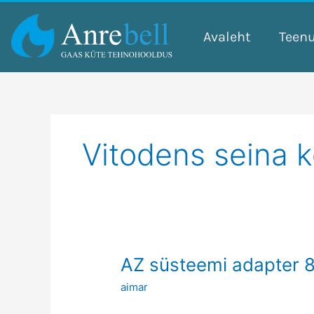
Skip
to
Avaleht
Teen
content
Vitodens seina 
AZ
AZ süsteemi adapter 
süsteemi
aimar
adapter
80/125mm