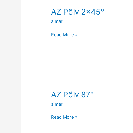
AZ
AZ Põlv 2×45°
Põlv
aimar
2×45°
Read More »
AZ
AZ Põlv 87°
Põlv
aimar
87°
Read More »