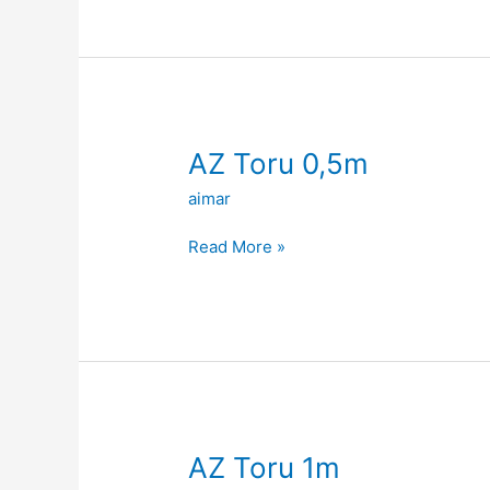
AZ
AZ Toru 0,5m
Toru
aimar
0,5m
Read More »
AZ
AZ Toru 1m
Toru