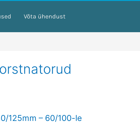
used
Võta ühendust
korstnatorud
80/125mm – 60/100-le