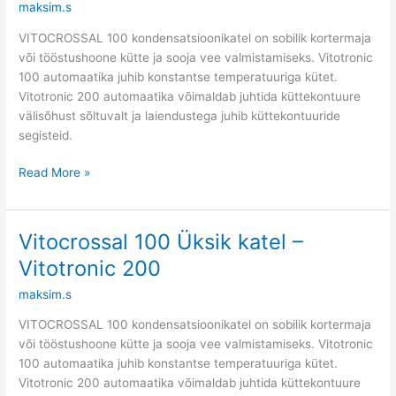
maksim.s
katel
–
VITOCROSSAL 100 kondensatsioonikatel on sobilik kortermaja
Vitotronic
või tööstushoone kütte ja sooja vee valmistamiseks. Vitotronic
300-
100 automaatika juhib konstantse temperatuuriga kütet.
K
Vitotronic 200 automaatika võimaldab juhtida küttekontuure
välisõhust sõltuvalt ja laiendustega juhib küttekontuuride
segisteid.
Read More »
Vitocrossal 100 Üksik katel –
Vitocrossal
100
Vitotronic 200
Üksik
maksim.s
katel
–
VITOCROSSAL 100 kondensatsioonikatel on sobilik kortermaja
Vitotronic
või tööstushoone kütte ja sooja vee valmistamiseks. Vitotronic
200
100 automaatika juhib konstantse temperatuuriga kütet.
Vitotronic 200 automaatika võimaldab juhtida küttekontuure