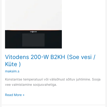
)
Vitodens 200-W B2KH (Soe vesi /
Küte )
maksim.s
Konstantse temperatuuri või välisõhust sõltuv juhtimine. Sooja
vee valmistamine soojusvahetiga.
Read More »