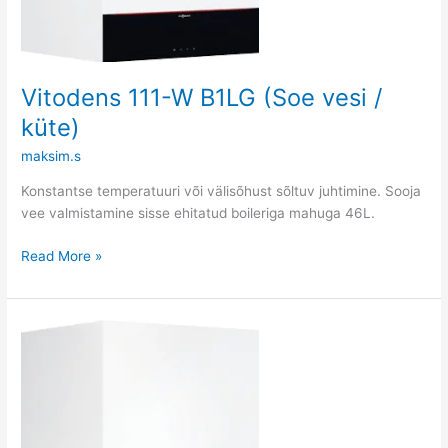
Vitodens 111-W B1LG (Soe vesi /
küte)
maksim.s
Konstantse temperatuuri või välisõhust sõltuv juhtimine. Sooja
vee valmistamine sisse ehitatud boileriga mahuga 46L.
Read More »
Vitodens
100-
W
B1HG
(Küte
/