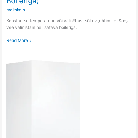
Boileriga)
maksim.s
Konstantse temperatuuri või välisõhust sõltuv juhtimine. Sooja
vee valmistamine lisatava boileriga.
Read More »
Vitodens
111-
W
B1LG
(Soe
vesi
/
küte)