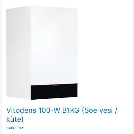
Vitodens
100-
W
B1KG
(Soe
vesi
/
küte)
Vitodens 100-W B1KG (Soe vesi /
küte)
maksim.s