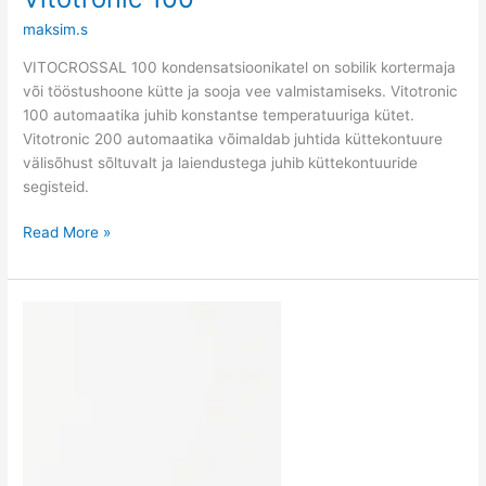
maksim.s
VITOCROSSAL 100 kondensatsioonikatel on sobilik kortermaja
või tööstushoone kütte ja sooja vee valmistamiseks. Vitotronic
100 automaatika juhib konstantse temperatuuriga kütet.
Vitotronic 200 automaatika võimaldab juhtida küttekontuure
välisõhust sõltuvalt ja laiendustega juhib küttekontuuride
segisteid.
Read More »
Vitodens
200-
W
B2KH
(Soe
vesi
/
Küte