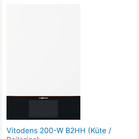
Vitodens
200-
W
B2HH
(Küte
/
Boileriga)
Vitodens 200-W B2HH (Küte /