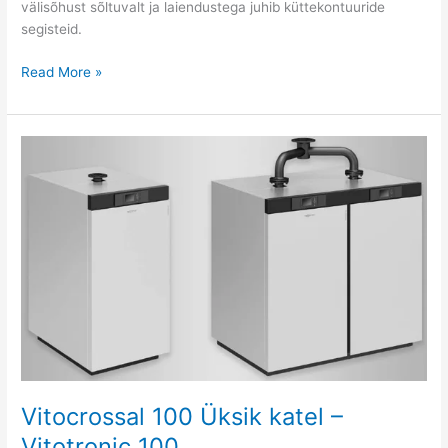
välisõhust sõltuvalt ja laiendustega juhib küttekontuuride
segisteid.
Read More »
Vitocrossal
100
Üksik
katel
–
Vitotronic
100
Vitocrossal 100 Üksik katel –
Vitotronic 100