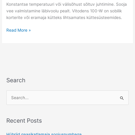
Konstantse temperatuuri või välisõhust sõltuv juhtimine. Sooja
vee valmistamine läbivoolu pealt. Vitodens 100-W on sobilik
korterite või eramaja kütteks lihtsamates küttesüsteemides.
Read More »
Search
S
e
a
Recent Posts
r
c
Hübriid gaasikatlamaja soojuspumbaga.