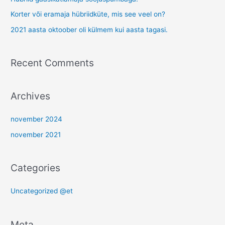
h
Korter või eramaja hübriidküte, mis see veel on?
f
2021 aasta oktoober oli külmem kui aasta tagasi.
o
r
Recent Comments
:
Archives
november 2024
november 2021
Categories
Uncategorized @et
Meta