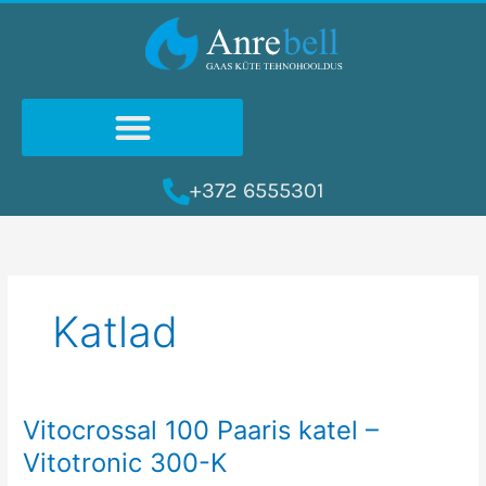
Skip
to
content
+372 6555301
Katlad
Vitocrossal 100 Paaris katel –
Vitocrossal
100
Vitotronic 300-K
Paaris