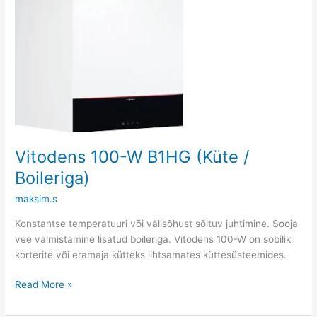
Boileriga)
Vitodens 100-W B1HG (Küte /
Boileriga)
maksim.s
Konstantse temperatuuri või välisõhust sõltuv juhtimine. Sooja
vee valmistamine lisatud boileriga. Vitodens 100-W on sobilik
korterite või eramaja kütteks lihtsamates küttesüsteemides.
Read More »