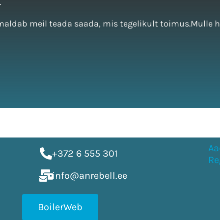
.
ldab meil teada saada, mis tegelikult toimus.Mulle hel
Aa
+372 6 555 301
Re
info@anrebell.ee
BoilerWeb