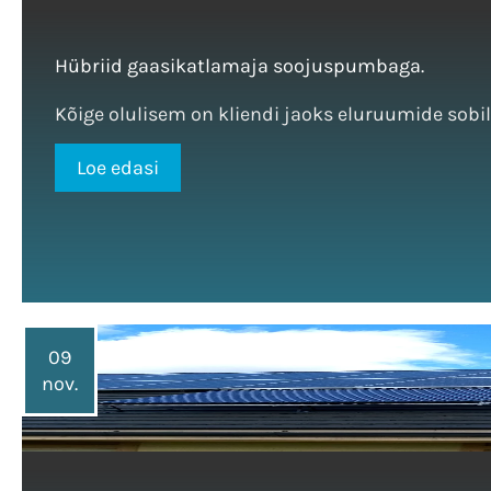
Hübriid gaasikatlamaja soojuspumbaga.
Kõige olulisem on kliendi jaoks eluruumide sobil
Loe edasi
09
nov.