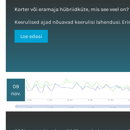
Korter või eramaja hübriidküte, mis see veel on?
Keerulised ajad nõuavad keerulisi lahendusi. Eri
Loe edasi
09
nov.