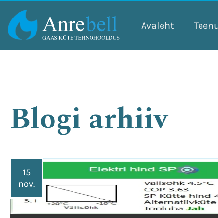
Skip
to
Avaleht
Teen
content
Blogi arhiiv
15
nov.