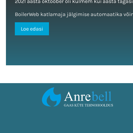
2021 aasta oktoober oli külmem kui aasta tagasi
BoilerWeb katlamaja jälgimise automaatika võima
Loe edasi