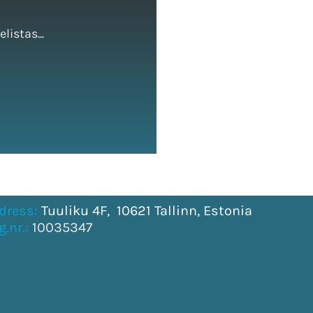
istas...
dress:
Tuuliku 4F, 10621 Tallinn, Estonia
g.nr.:
10035347